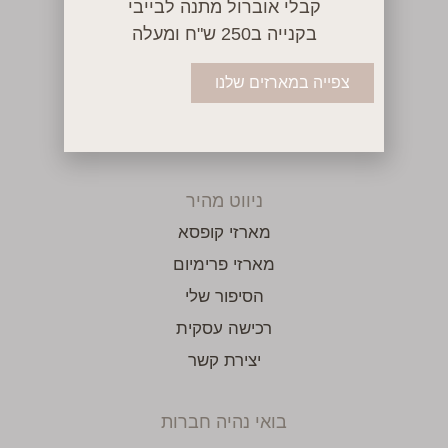
קבלי אוברול מתנה לבייבי
אזור אישי
בקנייה ב250 ש"ח ומעלה
תקנון האתר
מדיניות משלוחים
צפייה במארזים שלנו
הצהרת נגישות
שאלות ותשובות
ניווט מהיר
מארזי קופסא
מארזי פרימיום
הסיפור שלי
רכישה עסקית
יצירת קשר
בואי נהיה חברות