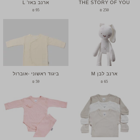
THE STORY OF YOU
ארנב באז' L
₪
95
₪
250
ארנב לבן M
ביגוד ראשוני -אוברול
₪
59
₪
65