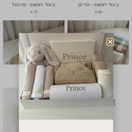
ביגוד ראשוני -טריקו
ביגוד ראשוני -פוינטל
₪
79
₪
69
חיתול טטרה
מגבת קפוצ'ון
₪
90
₪
95