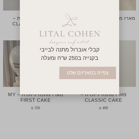
מארז מתנה ליולדת – החיבוק
מארז מתנה ליולדת –
הראשון
CLASSIC CAKE girl
₪
490
₪
250
קבלי אוברול מתנה לבייבי
בקנייה ב250 ש"ח ומעלה
צפייה במארזים שלנו
מארז מתנה ליולדת –
מארז מתנה ליולדת – MY
FIRST CAKE
CLASSIC CAKE
₪
350
₪
490