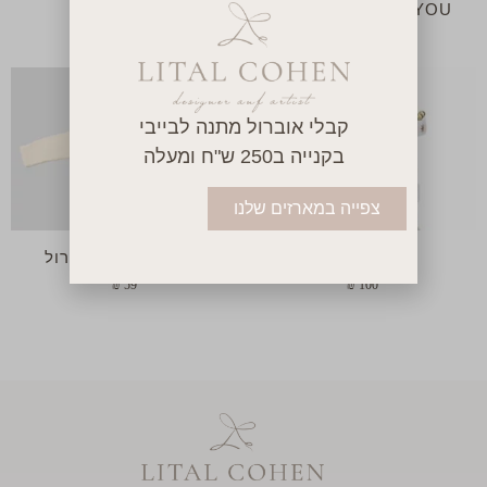
THE STORY OF YOU
רעשן
₪
85
₪
250
קבלי אוברול מתנה לבייבי
בקנייה ב250 ש"ח ומעלה
צפייה במארזים שלנו
קרוסלת סוסים
ביגוד ראשוני -אוברול
₪
59
₪
100